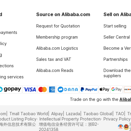
d
Source on Alibaba.com
Sell on Ali
Request for Quotation
Start selling
payments
Membership program
Seller Central
licy
Alibaba.com Logistics
Become a Veri
g
Sales tax and VAT
Partnerships
tections
Alibaba.com Reads
Download the
suppliers
ing services
Trade on the go with the
Alib
com
Tmall Taobao World
Alipay
Lazada
Taobao Global
TAO
T
oduct Listing Policy
Intellectual Property Protection
Privacy Policy
里巴巴海外信息技术有限公
增值电信业务经营许可证：浙B2-
20241358