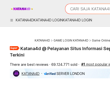
iphones 16
What are you looking 
CARI SAJA KATANA4
torras phone case
samsung note 20 5g 
KATANA4D
KATANA4D LOGIN
KATANA4D LOGIN
iphones 15 pro max
KATANA4D
GAME LOGIN KATANA4D
Game Onlin
Katana4d @ Pelayanan Situs Informasi Se
Terkini
#1
most popular i
There are best reviews
69.124.771 sold
KATANA4D
SERVER LONDON